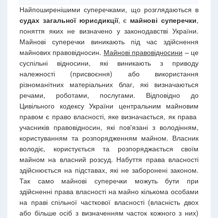
Найпоширенішими суперечками, що розглядаються в
судах загальної юрисдикції
, є
майнові суперечки
,
поняття яких не визначено у законодавстві України.
Майнові суперечки виникають під час здійснення
майнових правовідносин.
Майнові правовідносини
– це
суспільні відносини, які виникають з приводу
належності (присвоєння) або використання
різноманітних матеріальних благ, які визначаються
речами, роботами, послугами. Відповідно до
Цивільного кодексу України центральним майновим
правом є право власності, яке визначається, як права
учасників правовідносин, які пов'язані з володінням,
користуванням та розпорядженням майном. Власник
володіє, користується та розпоряджається своїм
майном на власний розсуд. Набуття права власності
здійснюється на підставах, які не заборонені законом.
Так само майнові суперечки можуть бути при
здійсненні права власності на майно кількома особами
на праві спільної часткової власності (власність двох
або більше осіб з визначенням часток кожного з них)