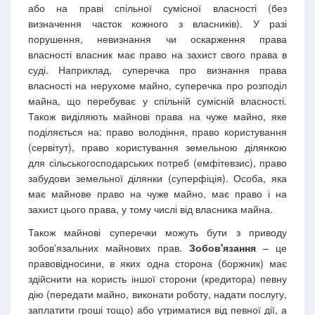
або на праві спільної сумісної власності (без
визначення часток кожного з власників). У разі
порушення, невизнання чи оскарження права
власності власник має право на захист свого права в
суді. Наприклад, суперечка про визнання права
власності на нерухоме майно, суперечка про розподіл
майна, що перебуває у спільній сумісній власності.
Також виділяють майнові права на чуже майно, яке
поділяється на: право володіння, право користування
(сервітут), право користування земельною ділянкою
для сільськогосподарських потреб (емфітевзис), право
забудови земельної ділянки (суперфіція). Особа, яка
має майнове право на чуже майно, має право і на
захист цього права, у тому числі від власника майна.
Також майнові суперечки можуть бути з приводу
зобов'язальних майнових прав.
Зобов'язання
– це
правовідносини, в яких одна сторона (боржник) має
здійснити на користь іншої сторони (кредитора) певну
дію (передати майно, виконати роботу, надати послугу,
заплатити гроші тощо) або утриматися від певної дії, а