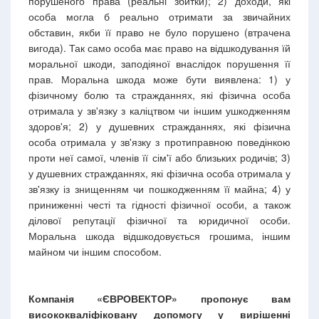
порушеного права (реальні збитки); 2) доходи, які
особа могла б реально отримати за звичайних
обставин, якби її право не було порушено (втрачена
вигода). Так само особа має право на відшкодування їй
моральної шкоди, заподіяної внаслідок порушення її
прав. Моральна шкода може бути виявлена: 1) у
фізичному болю та стражданнях, які фізична особа
отримала у зв'язку з каліцтвом чи іншим ушкодженням
здоров'я; 2) у душевних стражданнях, які фізична
особа отримала у зв'язку з протиправною поведінкою
проти неї самої, членів її сім'ї або близьких родичів; 3)
у душевних стражданнях, які фізична особа отримала у
зв'язку із знищенням чи пошкодженням її майна; 4) у
приниженні честі та гідності фізичної особи, а також
ділової репутації фізичної та юридичної особи.
Моральна шкода відшкодовується грошима, іншим
майном чи іншим способом.
Компанія «ЄВРОВЕКТОР» пропонує вам
висококваліфіковану допомогу у вирішенні