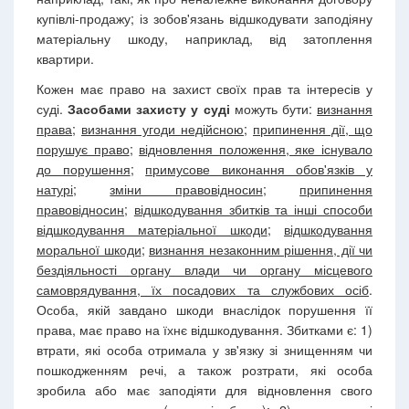
купівлі-продажу; із зобов'язань відшкодувати заподіяну
матеріальну шкоду, наприклад, від затоплення
квартири.
Кожен має право на захист своїх прав та інтересів у
суді.
Засобами захисту у суді
можуть бути:
визнання
права
;
визнання угоди недійсною
;
припинення дії, що
порушує право
;
відновлення положення, яке існувало
до порушення
;
примусове виконання обов'язків у
натурі
;
зміни правовідносин
;
припинення
правовідносин
;
відшкодування збитків та інші способи
відшкодування матеріальної шкоди
;
відшкодування
моральної шкоди
;
визнання незаконним рішення, дії чи
бездіяльності органу влади чи органу місцевого
самоврядування, їх посадових та службових осіб
.
Особа, якій завдано шкоди внаслідок порушення її
права, має право на їхнє відшкодування. Збитками є: 1)
втрати, які особа отримала у зв'язку зі знищенням чи
пошкодженням речі, а також розтрати, які особа
зробила або має заподіяти для відновлення свого