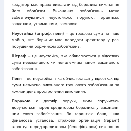
кредитор має право вимагати від боржника виконання
його обов'язки. Виконання зобов'язань може
забезпечуватися неустойкою, порукою, гарантією,
завдатком, утриманням, заставою.
Неустойка
(
штраф, пеня
) – це грошова сума чи інше
майно, яке боржник має передати кредитору у разі
порушення боржником зобов'язань.
Штраф
– це неустойка, яка обчислюється у відсотках
суми невиконаного чи неналежним чином виконаного
зобов'язання.
Пеня
– це неустойка, яка обчислюється у відсотках від
суми невчасно виконаного грошового зобов'язання за
кожний день прострочення виконання.
Порукою
є договір поруки, яким поручитель
доручається перед кредитором боржника у виконанні
ним свого зобов'язання. За гарантією банк, інша
фінансова установа, страхова організація (гарант)
гарантує перед кредитором (бенефіціаром) виконання