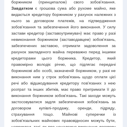
боржником (принципалом) свого зобов'язання.
Завдатком
є грошова сума або рухоме майно, яке
видається кредитору боржником у рахунок належних з
нього за договором платежів, на підтвердження
зобов'язання та забезпечення його виконання. У силу
застави кредитор (заставоутримувач) має право у разі
невиконання боржником (заставодавцем) зобов'язань,
забезпечених заставою, отримати задоволення за
рахунок закладеного майна переважно перед іншими
кредиторами цього боржника. Кредитор, який
правомірно володіє річчю, що підлягає передачі
боржникові або особі, зазначеній боржником, у разі не
виконання ним у строк зобов'язань щодо оплати цієї
речі або відшкодування кредитору пов'язаних з нею
розтрат та інших збитків, має право притримати її до
виконання боржником зобов'язань. Такі заходи можуть
застосовуватися задля забезпечення зобов'язань за
договором купівлі-продажу, оренди, підряду,
страхування тощо. Майнові суперечки із
зобов'язальних майнових правовідносин можуть бути,
наприклад, такі, як про неналежне виконання договору