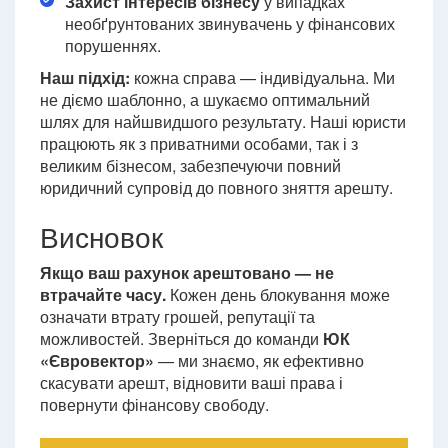
Захист інтересів бізнесу
у випадках
необґрунтованих звинувачень у фінансових
порушеннях.
Наш підхід:
кожна справа — індивідуальна. Ми
не діємо шаблонно, а шукаємо оптимальний
шлях для найшвидшого результату. Наші юристи
працюють як з приватними особами, так і з
великим бізнесом, забезпечуючи повний
юридичний супровід до повного зняття арешту.
Висновок
Якщо ваш рахунок арештовано — не
втрачайте часу.
Кожен день блокування може
означати втрату грошей, репутації та
можливостей. Зверніться до команди
ЮК
«Євровектор»
— ми знаємо, як ефективно
скасувати арешт, відновити ваші права і
повернути фінансову свободу.