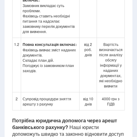
включає:
Замовник викладає суть
проблеми.
Фахівець ставить необхідні
питання та надсилає
замовнику перелік документів
для вивчення.
1.2
Повна консультація включає:
від 2
Вартість
роб.
визначається
Фахівець вивчає зміст наданих
днів
після аналізу
документів.
обсягу
Складає план дій.
інформації у
Погоджує із замовником план
наданих
заходів.
документах,
які необхідно
вивчити
2
Супровід процедури зняття
від 10
4000 грн з
арешту з рахунку
днів
ПДВ
Потрібна юридична допомога через арешт
банківського рахунку?
Наші юристи
допоможуть швидко та законно відновити доступ