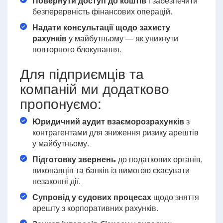
Повернути доступ до коштів
і забезпечити
безперервність фінансових операцій.
Надати консультації
щодо захисту
рахунків
у майбутньому — як уникнути
повторного блокування.
Для підприємців та
компаній ми додатково
пропонуємо:
Юридичний аудит взаєморозрахунків
з
контрагентами для зниження ризику арештів
у майбутньому.
Підготовку звернень
до податкових органів,
виконавців та банків із вимогою скасувати
незаконні дії.
Супровід у судових процесах
щодо зняття
арешту з корпоративних рахунків.