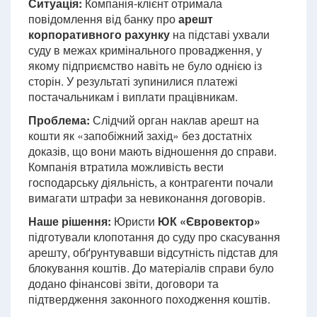
Ситуація:
Компанія-клієнт отримала
повідомлення від банку про
арешт
корпоративного рахунку
на підставі ухвали
суду в межах кримінального провадження, у
якому підприємство навіть не було однією із
сторін. У результаті зупинилися платежі
постачальникам і виплати працівникам.
Проблема:
Слідчий орган наклав арешт на
кошти як «запобіжний захід» без достатніх
доказів, що вони мають відношення до справи.
Компанія втратила можливість вести
господарську діяльність, а контрагенти почали
вимагати штрафи за невиконання договорів.
Наше рішення:
Юристи
ЮК «Євровектор»
підготували клопотання до суду про скасування
арешту, обґрунтувавши відсутність підстав для
блокування коштів. До матеріалів справи було
додано фінансові звіти, договори та
підтвердження законного походження коштів.