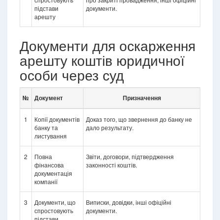
підстави
документи.
арешту
Документи для оскарження
арешту коштів юридичної
особи через суд
№
Документ
Призначення
1
Копії документів
Доказ того, що звернення до банку не
банку та
дало результату.
листування
2
Повна
Звіти, договори, підтвердження
фінансова
законності коштів.
документація
компанії
3
Документи, що
Виписки, довідки, інші офіційні
спростовують
документи.
підстави