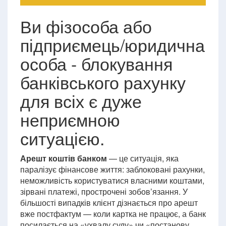
Ви фізособа або
підприємець/юридична
особа - блокування
банківського рахунку
для всіх є дуже
неприємною
ситуацією.
Арешт коштів банком
— це ситуація, яка
паралізує фінансове життя: заблоковані рахунки,
неможливість користуватися власними коштами,
зірвані платежі, прострочені зобов’язання. У
більшості випадків клієнт дізнається про арешт
вже постфактум — коли картка не працює, а банк
посилається на «ухвалу суду» чи «постанову