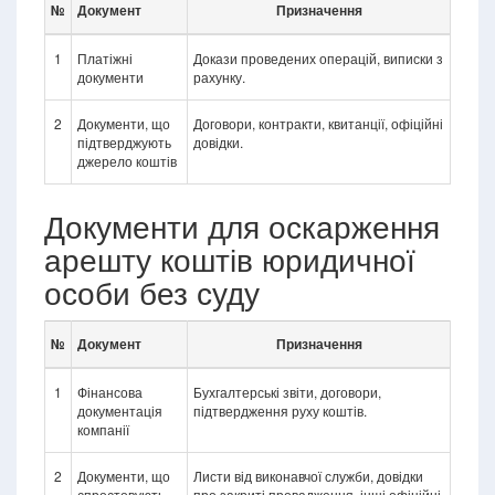
№
Документ
Призначення
1
Платіжні
Докази проведених операцій, виписки з
документи
рахунку.
2
Документи, що
Договори, контракти, квитанції, офіційні
підтверджують
довідки.
джерело коштів
Документи для оскарження
арешту коштів юридичної
особи без суду
№
Документ
Призначення
1
Фінансова
Бухгалтерські звіти, договори,
документація
підтвердження руху коштів.
компанії
2
Документи, що
Листи від виконавчої служби, довідки
спростовують
про закриті провадження, інші офіційні