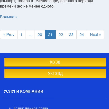
(Импорт) товара в течение определенного периода
времени (но не менее одного...
Больше »
« Prev
1
...
20
21
22
23
24
Next »
КВЭД
УКТЗЭД
УСЛУГИ КОМПАНИИ
Хозяйственное право