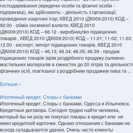
господарювання (юридичні особи та фізичні особи -
підприємці), які здійснюють: - діяльність з організації,
проведення азартних ігор; КВЕД 2010 (ДК009:2010) КОД –
92.00 - обмін іноземної валюти; КВЕД 2010
(ДК009:2010) КОД – 66.12 - виробництво підакцизних
товарів , КВЕД 2010 (ДК009:2010) КОД – 11.01; 11-02; 11.03;
12.00 - експорт, імпорт підакцизних товарів, КВЕД 2010
(ДК009:2010) КОД – 46.13; 46.34; 46.35; 46.39 - продаж
підакцизних товарів (крім роздрібного продажу паливно-
мастильних матеріалів в ємностях до 20 літрів та діяльності
фізичних осіб, пов'язаної з роздрібним продажем пива та ...
Больше »
Ипотечный кредит. Споры с банками
Ипотечный кредит. Споры с банками. Одесса и Ильичевск.
Кредитные договора. Сегодня трудно найти человека,
который бы ни разу не покупал товары в кредит или не
имел кредитной карточки. Однако отношения с банками не
всегда складываются удачно. Очень часто клиенты