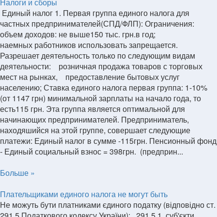
Налоги и сборы
Единый налог 1. Первая группа единого налога для
частных предпринимателей(СПД/ФЛП): Ограничения:
объем доходов: не выше150 тыс. грн.в год;
наемных работников использовать запрещается.
Разрешает деятельность только по следующим видам
деятельности: розничная продажа товаров с торговых
мест на рынках, предоставление бытовых услуг
населению; Ставка единого налога первая группа: 1-10%
(от 1147 грн) минимальной зарплаты на начало года, то
есть115 грн. Эта группа является оптимальной для
начинающих предпринимателей. Предприниматель,
находяшийся на этой группе, совершает следующие
платежи: Единый налог в сумме -115грн. Пенсионный фонд
- Единый социальный взнос = 398грн. (предприн...
Больше »
Плательщиками единого налога не могут быть
Не можуть бути платниками єдиного податку (відповідно ст.
291.5 Податкового кодексу України): 291.5.1. суб'єкти