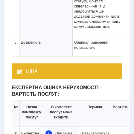
статусу, кількості
співвласників і т. д.
знадобляться ще
додаткові документи, що в
кожному окремому випадку
можуть відрізнятися.
5.
Довіреність
Оригінал, завірений
нотаріально
ЦІНА
ЕКСПЕРТНА ОЦІНКА НЕРУХОМОСТІ –
ВАРТІСТЬ ПОСЛУГ:
№
Назва
В комплекс
Терміни
Вартість
комплексу
послуг може
послуг
входити:
01
Експертна
1
Юридична
Встановлюються