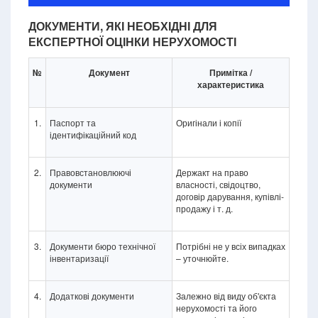
ДОКУМЕНТИ, ЯКІ НЕОБХІДНІ ДЛЯ
ЕКСПЕРТНОЇ ОЦІНКИ НЕРУХОМОСТІ
№
Документ
Примітка /
характеристика
1.
Паспорт та
Оригінали і копії
ідентифікаційний код
2.
Правовстановлюючі
Держакт на право
документи
власності, свідоцтво,
договір дарування, купівлі-
продажу і т. д.
3.
Документи бюро технічної
Потрібні не у всіх випадках
інвентаризації
– уточнюйте.
4.
Додаткові документи
Залежно від виду об'єкта
нерухомості та його