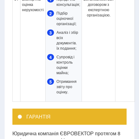
оцінка
консультація;
договором з
нерухомості
експертною
2
Підбір
організацією.
оціночної
організації;
3
Аналіз і збір
всіх
документів.
їх подання;
4
Супровід і
контроль
оцінки
майна;
5
Отримання
звіту про
оцінку.
ГАРАНТІЯ
Юридична компанія ЄВРОВЕКТОР протягом 8