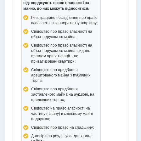
підтверджують право власності на
майно, до них можуть відноситися:
Реєстраційне посвідчення про право
власності на кооперативну квартиру;
Свідоцтво про право власності на
об'єкт нерухомого майна;
Свідоцтво про право власності на
об'єкт нерухомого майна, видане
органом приватизації – на
приватизовані квартири;
Свідоцтво про придбання
арештованого майна з публічних
торгів;
Свідоцтво про придбання
заставленого майна на аукціоні, на
прилюдних торгах;
Свідоцтво на право власності на
частину (частку) в спільному майні
подружжя;
Свідоцтво про право на спадщину;
Договір про розділ успадкованого
майна;