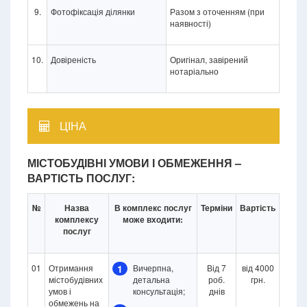
9.
Фотофіксація ділянки
Разом з оточенням (при
наявності)
10.
Довіреність
Оригінал, завірений
нотаріально
ЦІНА
МІСТОБУДІВНІ УМОВИ І ОБМЕЖЕННЯ –
ВАРТІСТЬ ПОСЛУГ:
№
Назва
В комплекс послуг
Терміни
Вартість
комплексу
може входити:
послуг
01
Отримання
1
Вичерпна,
Від 7
від 4000
містобудівних
детальна
роб.
грн.
умов і
консультація;
днів
обмежень на