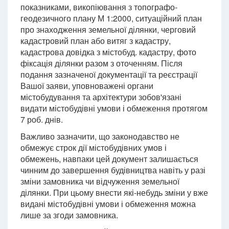
показниками, викопіювання з топографо-
геодезичного плану М 1:2000, ситуаційний план
про знаходження земельної ділянки, черговий
кадастровий план або витяг з кадастру,
кадастрова довідка з містобуд. кадастру, фото
фіксація ділянки разом з оточенням. Після
подання зазначеної документації та реєстрації
Вашої заяви, уповноважені органи
містобудування та архітектури зобов'язані
видати містобудівні умови і обмеження протягом
7 роб. днів.
Важливо зазначити, що законодавство не
обмежує строк дії містобудівних умов і
обмежень, навпаки цей документ залишається
чинним до завершення будівництва навіть у разі
зміни замовника чи відчуження земельної
ділянки. При цьому внести які-небудь зміни у вже
видані містобудівні умови і обмеження можна
лише за згоди замовника.