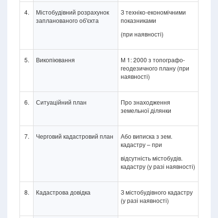
4.
Містобудівний розрахунок
З техніко-економічними
запланованого об'єкта
показниками
(при наявності)
5.
Викопіювання
М 1: 2000 з топографо-
геодезичного плану (при
наявності)
6.
Ситуаційний план
Про знаходження
земельної ділянки
7.
Черговий кадастровий план
Або виписка з зем.
кадастру – при
відсутність містобудів.
кадастру (у разі наявності)
8.
Кадастрова довідка
З містобудівного кадастру
(у разі наявності)