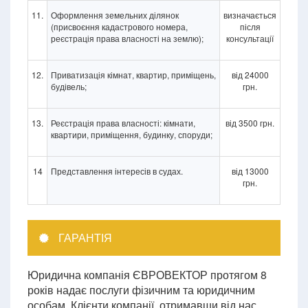
11.
Оформлення земельних ділянок
визначається
(присвоєння кадастрового номера,
після
реєстрація права власності на землю);
консультації
12.
Приватизація кімнат, квартир, приміщень,
від 24000
будівель;
грн.
13.
Реєстрація права власності: кімнати,
від 3500 грн.
квартири, приміщення, будинку, споруди;
14
Представлення інтересів в судах.
від 13000
грн.
ГАРАНТІЯ
Юридична компанія ЄВРОВЕКТОР протягом 8
років надає послуги фізичним та юридичним
особам. Клієнти компанії, отримавши від нас