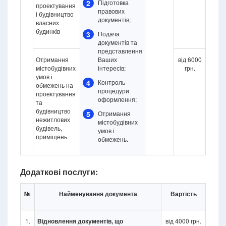
2
Підготовка
проектування
правових
і будівництво
документів;
власних
будинків
3
Подача
документів та
представлення
Отримання
Ваших
від 6000
містобудівних
інтересів;
грн.
умов і
4
Контроль
обмежень на
процедури
проектування
оформлення;
та
будівництво
5
Отримання
нежитлових
містобудівних
будівель,
умов і
приміщень
обмежень.
Додаткові послуги:
№
Найменування документа
Вартість
1.
Відновлення документів, що
від 4000 грн.