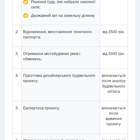
Рішення суду, яке набрало законної
сили;
Державний акт на земельну ділянку
2.
Відновлення, виготовлення технічного
від 2500 грн.
паспорта;
3.
Отримання містобудівних умов і
від 5000 грн.
обмежень;
4.
Підготовка дизайнерського будівельного
визначається
проекту;
після аналізу
будівельного
об'єкта
5.
Експертиза проекту;
визначається
після
вивчення
проекту