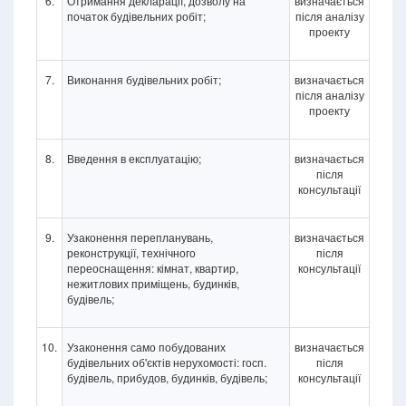
6.
Отримання декларації, дозволу на
визначається
початок будівельних робіт;
після аналізу
проекту
7.
Виконання будівельних робіт;
визначається
після аналізу
проекту
8.
Введення в експлуатацію;
визначається
після
консультації
9.
Узаконення перепланувань,
визначається
реконструкції, технічного
після
переоснащення: кімнат, квартир,
консультації
нежитлових приміщень, будинків,
будівель;
10.
Узаконення само побудованих
визначається
будівельних об'єктів нерухомості: госп.
після
будівель, прибудов, будинків, будівель;
консультації