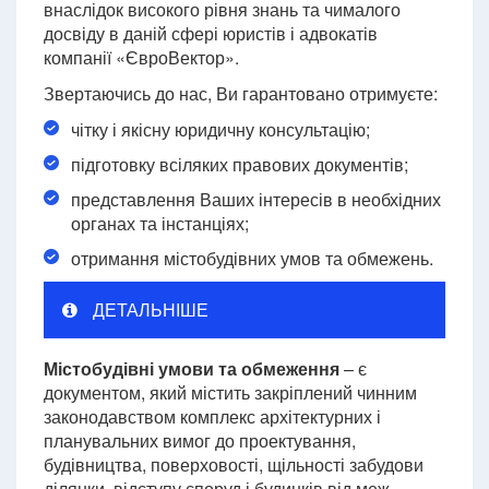
внаслідок високого рівня знань та чималого
досвіду в даній сфері юристів і адвокатів
компанії «ЄвроВектор».
Звертаючись до нас, Ви гарантовано отримуєте:
чітку і якісну юридичну консультацію;
підготовку всіляких правових документів;
представлення Ваших інтересів в необхідних
органах та інстанціях;
отримання містобудівних умов та обмежень.
ДЕТАЛЬНІШЕ
Містобудівні умови та обмеження
– є
документом, який містить закріплений чинним
законодавством комплекс архітектурних і
планувальних вимог до проектування,
будівництва, поверховості, щільності забудови
ділянки, відступу споруд і будинків від меж