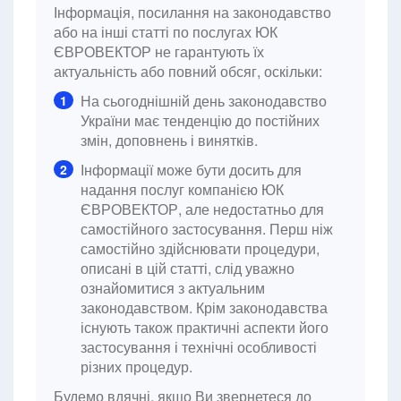
Інформація, посилання на законодавство
або на інші статті по послугах ЮК
ЄВРОВЕКТОР не гарантують їх
актуальність або повний обсяг, оскільки:
На сьогоднішній день законодавство
1
України має тенденцію до постійних
змін, доповнень і винятків.
Інформації може бути досить для
2
надання послуг компанією ЮК
ЄВРОВЕКТОР, але недостатньо для
самостійного застосування. Перш ніж
самостійно здійснювати процедури,
описані в цій статті, слід уважно
ознайомитися з актуальним
законодавством. Крім законодавства
існують також практичні аспекти його
застосування і технічні особливості
різних процедур.
Будемо вдячні, якщо Ви звернетеся до