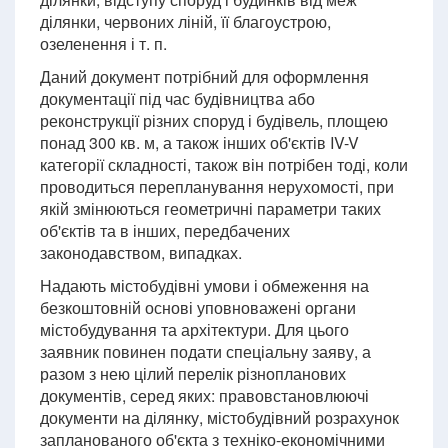
ділянки, червоних ліній, її благоустрою,
озеленення і т. п.
Даний документ потрібний для оформлення
документації під час будівництва або
реконструкції різних споруд і будівель, площею
понад 300 кв. м, а також інших об'єктів IV-V
категорії складності, також він потрібен тоді, коли
проводиться перепланування нерухомості, при
якій змінюються геометричні параметри таких
об'єктів та в інших, передбачених
законодавством, випадках.
Надають містобудівні умови і обмеження на
безкоштовній основі уповноважені органи
містобудування та архітектури. Для цього
заявник повинен подати спеціальну заяву, а
разом з нею цілий перелік різнопланових
документів, серед яких: правовстановлюючі
документи на ділянку, містобудівний розрахунок
запланованого об'єкта з техніко-економічними