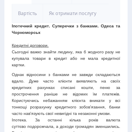
Вартість
Як отримати послугу
Іпотечний кредит. Суперечки з банками. Одеса та
Чорноморськ
Кредитні договори.
Сьогодні важко знайти людину, яка б жодного разу не
купувала товари в кредит або не мала кредитної
картки.
Однак відносини з банками не завжди складаються
вдало. Дуже часто клієнти виявляють на своїх
кредитних рахунках списані кошти, пеню за
прострочення раніше не відомих їм платежів.
Користуючись небажанням клієнта вникати у всі
тонкощі розрахунку кредитного зобов'язання, банки
часто нав'язують свої невигідні та незаконні умови.
Іпотека. За останні кілька років валюта
суттєво подорожчала, а доходи громадян зменшились.