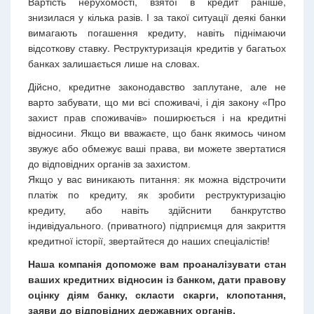
Вартість нерухомості, взятої в кредит раніше,
знизилася у кілька разів. І за такої ситуації деякі банки
вимагають погашення кредиту, навіть піднімаючи
відсоткову ставку. Реструктуризація кредитів у багатьох
банках залишається лише на словах.
Дійсно, кредитне законодавство заплутане, але не
варто забувати, що ми всі споживачі, і дія закону «Про
захист прав споживачів» поширюється і на кредитні
відносини. Якщо ви вважаєте, що банк якимось чином
звужує або обмежує ваші права, ви можете звертатися
до відповідних органів за захистом.
Якщо у вас виникають питання: як можна відстрочити
платіж по кредиту, як зробити реструктуризацію
кредиту, або навіть здійснити банкрутство
індивідуального. (приватного) підприємця для закриття
кредитної історії, звертайтеся до наших спеціалістів!
Наша компанія допоможе вам проаналізувати стан
ваших кредитних відносин із банком, дати правову
оцінку діям банку, скласти скарги, клопотання,
заяви до відповідних державних органів.