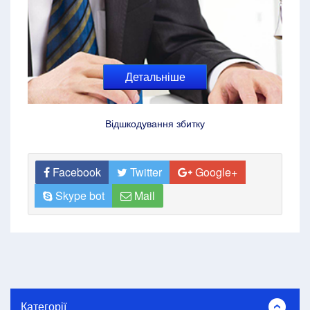
Детальніше
Відшкодування збитку
Facebook
Twitter
Google+
Skype bot
Mail
Категорії