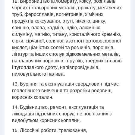
12. Виробництво агломерату, коксу, розплавів
чорних і кольорових металів, прокату, металевих
труб, феросплавів, вогнетривів, хімічних
продуктів коксування, ртуті, нікелю, цинку,
свинцю, олова, кадмію, індію, алюмінію,
силуміну, магнію, титану, кристалічного кремнію,
сірки, сірчаної, соляної, азотної і ортофосфорної
кислот, ціаністих солей та розчинів, порошків,
лігатур та інших сполук рідкоземельних металів,
наплавочних порошків і прутків, твердих сплавів
і тугоплавкого дроту, напівпровідників,
пиловугільного палива.
13. Буріння та експлуатація свердловин під час
геологічного вивчення та розробки родовищ
корисних копалин.
14. Будівництво, ремонт, експлуатація та
ліквідація підземних споруд, не пов’язаних з
видобутком корисних копалин.
15. Лісосічні роботи, трелювання,