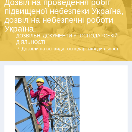
Дозвіл на проведення робіт
підвищеної небезпеки Україна,
дозвіл на небезпечні роботи
Україна.
ДОЗВІЛЬНІ ДОКУМЕНТИ У ГОСПОДАРСЬКІЙ
ДІЯЛЬНОСТІ
Дозвіли на всі види господарської діяльності