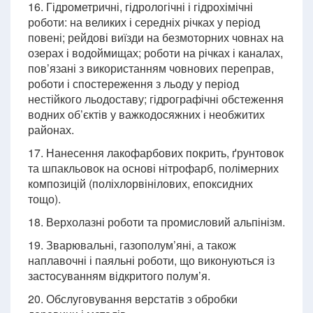
16. Гідрометричні, гідрологічні і гідрохімічні
роботи: на великих і середніх річках у період
повені; рейдові виїзди на безмоторних човнах на
озерах і водоймищах; роботи на річках і каналах,
пов’язані з використанням човнових переправ,
роботи і спостереження з льоду у період
нестійкого льодоставу; гідрографічні обстеження
водних об’єктів у важкодосяжних і необжитих
районах.
17. Нанесення лакофарбових покрить, ґрунтовок
та шпакльовок на основі нітрофарб, полімерних
композицій (поліхлорвінілових, епоксидних
тощо).
18. Верхолазні роботи та промисловий альпінізм.
19. Зварювальні, газополум’яні, а також
наплавочні і паяльні роботи, що виконуються із
застосуванням відкритого полум’я.
20. Обслуговування верстатів з обробки