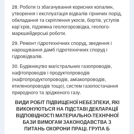
28. Роботи із збагачування корисних копалин,
утворення і експлуатація відвалів гірничих порід,
обкладання та скріплення укосів, бортів, уступів
кар’єрів, підземна геологорозвідка, геолого-
маркшейдерські роботи.
29. Ремонт гідротехнічних споруд, зведення і
нарощування дамб гідротехнічних споруд і
гідровідвалів.
30. Будівництво магістральних газопроводів,
нафтопроводів і продуктопроводів
(нафтопродуктопроводів, аміакопроводів,
етиленопроводів тощо), систем газопостачання
природного та зрідженого газу.
ВИДИ РОБІТ ПІДВИЩЕНОЇ НЕБЕЗПЕКИ, ЯКІ
ВИКОНУЮТЬСЯ НА ПІДСТАВІ ДЕКЛАРАЦІЇ
ВІДПОВІДНОСТІ МАТЕРІАЛЬНО-ТЕХНІЧНОЇ
БАЗИ ВИМОГАМ ЗАКОНОДАВСТВА З
ПИТАНЬ ОХОРОНИ ПРАЦІ. ГРУПА Б