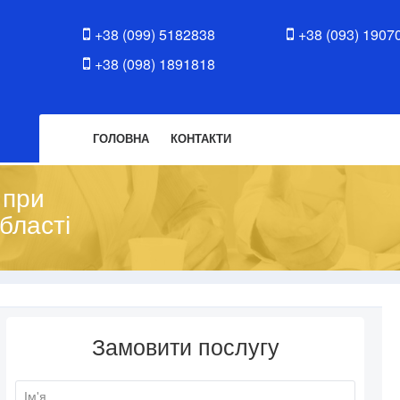
+38 (099) 5182838
+38 (093) 1907
+38 (098) 1891818
ГОЛОВНА
КОНТАКТИ
 при
бласті