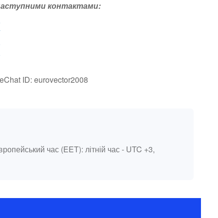
 наступними контактами:
5
7
8
8
Chat ID: eurovector2008
вропейський час (EET): літній час - UTC +3,