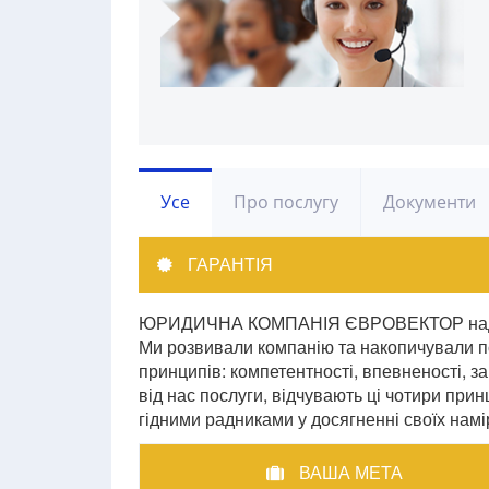
Усе
Про послугу
Документи
ГАРАНТІЯ
ЮРИДИЧНА КОМПАНІЯ ЄВРОВЕКТОР надає п
Ми розвивали компанію та накопичували по
принципів: компетентності, впевненості, зак
від нас послуги, відчувають ці чотири при
гідними радниками у досягненні своїх намір
ВАША МЕТА