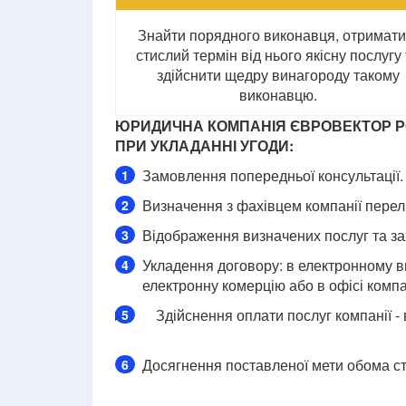
Знайти порядного виконавця, отримати
стислий термін від нього якісну послугу
здійснити щедру винагороду такому
виконавцю.
ЮРИДИЧНА КОМПАНІЯ ЄВРОВЕКТОР РО
ПРИ УКЛАДАННІ УГОДИ:
Замовлення попередньої консультації.
1
Визначення з фахівцем компанії перелі
2
Відображення визначених послуг та зах
3
Укладення договору: в електронному ви
4
електронну комерцію або в офісі компа
Здійснення оплати послуг компанії - 
5
Досягнення поставленої мети обома с
6