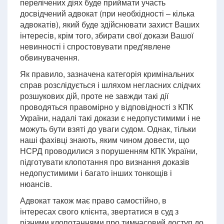
перелічених діях буде приймати участь
досвідчений адвокат (при необхідності – кілька
адвокатів), який буде здійснювати захист Ваших
інтересів, крім того, збирати свої докази Вашої
невинності і спростовувати пред'явлене
обвинувачення.
Як правило, зазначена категорія кримінальних
справ розслідується і шляхом негласних слідчих
розшукових дій, проте не завжди такі дії
проводяться правомірно у відповідності з КПК
України, надалі такі докази є недопустимими і не
можуть бути взяті до уваги судом. Однак, тільки
наші фахівці знають, яким чином довести, що
НСРД проводилися з порушенням КПК України,
підготувати клопотання про визнання доказів
недопустимими і багато інших тонкощів і
нюансів.
Адвокат також має право самостійно, в
інтересах свого клієнта, звертатися в суд з
різними клопотаннями про тимчасовий доступ до