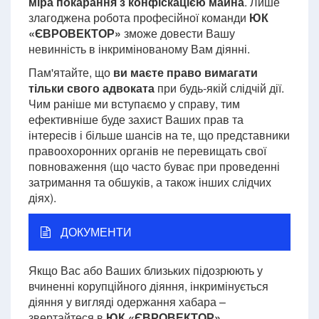
міра покарання з конфіскацією майна
. Лише
злагоджена робота професійної команди
ЮК
«ЄВРОВЕКТОР»
зможе довести Вашу
невинність в інкримінованому Вам діянні.
Пам'ятайте, що
ви маєте право вимагати
тільки свого адвоката
при будь-якій слідчій дії.
Чим раніше ми вступаємо у справу, тим
ефективніше буде захист Ваших прав та
інтересів і більше шансів на те, що представники
правоохоронних органів не перевищать свої
повноваження (що часто буває при проведенні
затримання та обшуків, а також інших слідчих
діях).
ДОКУМЕНТИ
Якщо Вас або Ваших близьких підозрюють у
вчиненні корупційного діяння, інкримінується
діяння у вигляді одержання хабара –
звертайтеся в
ЮК «ЄВРОВЕКТОР».