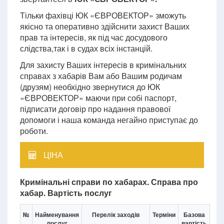
Тільки фахівці ЮК «ЄВРОВЕКТОР» зможуть
якісно та оперативно здійснити захист Ваших
прав та інтересів, як під час досудового
слідства,так і в судах всіх інстанцій.
Для захисту Ваших інтересів в кримінальних
справах з хабарів Вам або Вашим родичам
(друзям) необхідно звернутися до ЮК
«ЄВРОВЕКТОР» маючи при собі паспорт,
підписати договір про надання правової
допомоги і наша команда негайно приступає до
роботи.
ЦІНА
Кримінальні справи по хабарах. Справа про
хабар. Вартість послуг
№
Найменування
Перелік заходів
Терміни
Базова
послуг
вартість