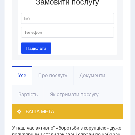
Усе
Про послугу
Документи
Вартість
Як отримати послугу
ВАША МЕТА
У наш час активної «боротьби з корупцією» дуже
популярними стали так звані справи по хабарах