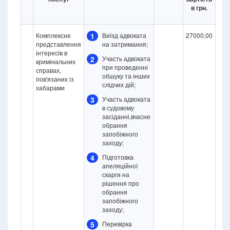
в грн.
Комплексне
1
Виїзд адвоката
27000,00
представлення
на затримання;
інтересів в
2
Участь адвоката
кримінальних
при проведенні
справах,
обшуку та інших
пов'язаних із
слідчих дій;
хабарами
3
Участь адвоката
в судовому
засіданні,вчасне
обрання
запобіжного
заходу;
4
Підготовка
апеляційної
скарги на
рішення про
обрання
запобіжного
заходу;
5
Перевірка