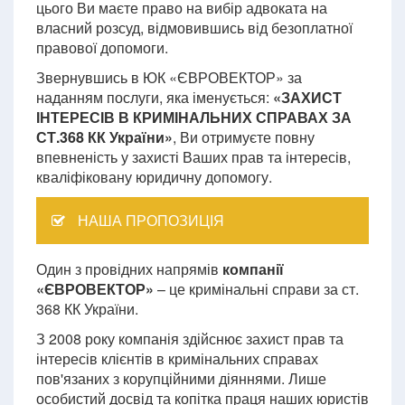
цього Ви маєте право на вибір адвоката на
власний розсуд, відмовившись від безоплатної
правової допомоги.
Звернувшись в ЮК «ЄВРОВЕКТОР» за
наданням послуги, яка іменується:
«ЗАХИСТ
ІНТЕРЕСІВ В КРИМІНАЛЬНИХ СПРАВАХ ЗА
СТ.368 КК України»
, Ви отримуєте повну
впевненість у захисті Ваших прав та інтересів,
кваліфіковану юридичну допомогу.
НАША ПРОПОЗИЦІЯ
Один з провідних напрямів
компанії
«ЄВРОВЕКТОР»
– це кримінальні справи за ст.
368 КК України.
З 2008 року компанія здійснює захист прав та
інтересів клієнтів в кримінальних справах
пов'язаних з корупційними діяннями. Лише
особистий досвід та копітка праця наших юристів