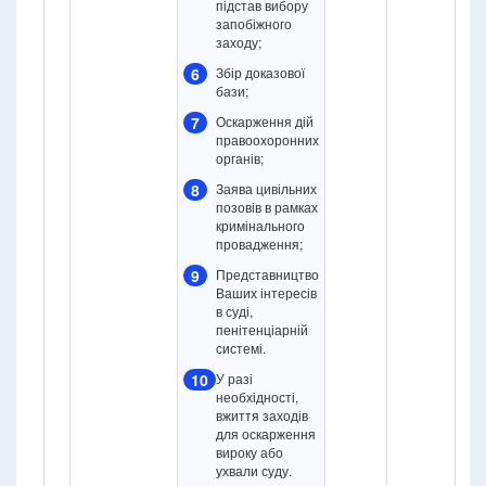
підстав вибору
запобіжного
заходу;
6
Збір доказової
бази;
7
Оскарження дій
правоохоронних
органів;
8
Заява цивільних
позовів в рамках
кримінального
провадження;
9
Представництво
Ваших інтересів
в суді,
пенітенціарній
системі.
10
У разі
необхідності,
вжиття заходів
для оскарження
вироку або
ухвали суду.