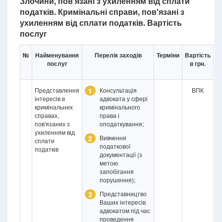
Злочини, пов'язані з ухиленням від сплати
податків. Кримінальні справи, пов'язані з
ухиленням від сплати податків. Вартість
послуг
№
Найменування
Перелік заходів
Терміни
Вартість
послуг
в грн.
Представлення
1
Консультація
ВПК
інтересів в
адвоката у сфері
кримінальних
кримінального
справах,
права і
пов'язаних з
оподаткування;
ухиленням від
2
Вивчення
сплати
податкової
податків
документації (з
метою
запобігання
порушення);
3
Представництво
Ваших інтересів
адвокатом під час
проведення