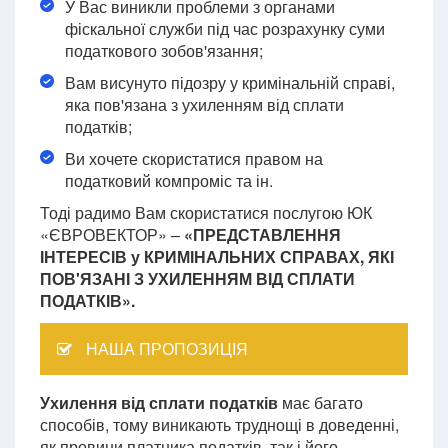
У Вас виникли проблеми з органами
фіскальної служби під час розрахунку суми
податкового зобов'язання;
Вам висунуто підозру у кримінальній справі,
яка пов'язана з ухиленням від сплати
податків;
Ви хочете скористатися правом на
податковий компроміс та ін.
Тоді радимо Вам скористатися послугою ЮК
«ЄВРОВЕКТОР» –
«ПРЕДСТАВЛЕННЯ
ІНТЕРЕСІВ у КРИМІНАЛЬНИХ СПРАВАХ, ЯКІ
ПОВ'ЯЗАНІ З УХИЛЕННЯМ ВІД СПЛАТИ
ПОДАТКІВ».
НАША ПРОПОЗИЦІЯ
Ухилення від сплати податків
має багато
способів, тому виникають труднощі в доведенні,
як провини платника податків, так і його