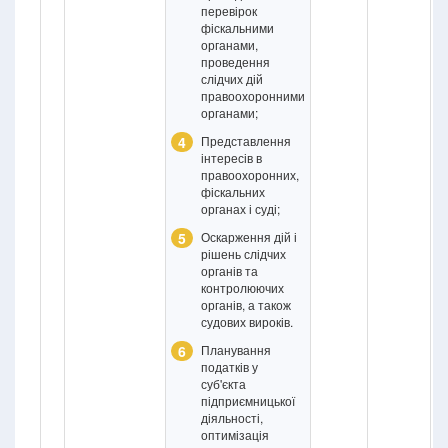
перевірок
фіскальними
органами,
проведення
слідчих дій
правоохоронними
органами;
4
Представлення
інтересів в
правоохоронних,
фіскальних
органах і суді;
5
Оскарження дій і
рішень слідчих
органів та
контролюючих
органів, а також
судових вироків.
6
Планування
податків у
суб'єкта
підприємницької
діяльності,
оптимізація