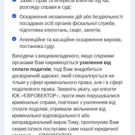
Захист прав та інтересів клієнтів під час
розгляду справи в суді;
Оскарження незаконних дій або бездіяльності
посадових осіб органів фіскальної служби,
підготовка клопотань, скарг, запитів;
Апеляційне та касаційне оскарження вироків,
постанова суду.
Виходячи з вищевикладеного, якщо слідчими
органами Вам інкримінується
ухилення від
сплати податків
, тоді Вам знадобиться
досвідчений адвокат, який спеціалізується не
тільки у сфері кримінального права, але і в сфері
податкового права. Зверніть увагу, що клієнти
ЮК «ЄВРОВЕКТОР», проти яких порушувалися
кримінальні справи, пов'язані з ухиленням від
сплати податків, отримали звільнення від
кримінальної відповідальності або
виправдувальний вирок.Тому, пропонуємо Вам
скористатися послугами саме нашої юридичної