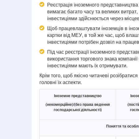
Реєстрація іноземного представництва
вимагає багато часу та великих витрат,
інвестиціями здійснюється через місцев
Щоб працевлаштувати іноземців в іноз
картки від МЕУ, в той же час, щоб влаш
інвестиціями потрібен дозвіл на праце
Під час реєстрації іноземного представ
використання торгового знака компанії
інвестиціями мають їх отримувати.
Крім того, щоб якісно читачеві розібратис
головні їх аспекти.
Іноземне представництво
Іноз
(некомерційне)/(без права ведення
(пості
господарської діяльності)
госп
Поняття та особл