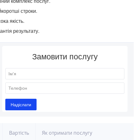
ний комплекс послуг.
коротші строки.
ока якість.
антія результату.
Вартість
Як отримати послугу