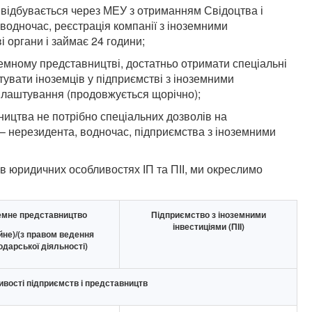
 відбувається через МЕУ з отриманням Свідоцтва і
 водночас, реєстрація компанії з іноземними
і органи і займає 24 години;
емному представництві, достатньо отримати спеціальні
тувати іноземців у підприємстві з іноземними
влаштування (продовжується щорічно);
ництва не потрібно спеціальних дозволів на
 – нерезидента, водночас, підприємства з іноземними
я в юридичних особливостях ІП та ПІІ, ми окреслимо
емне представництво
Підприємство з іноземними
інвестиціями (ПІІ)
йне)/(з правом ведення
одарської діяльності)
ивості підприємств і представництв