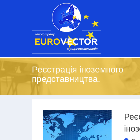
Реєстрація іноземного
представництва.
Реє
іно