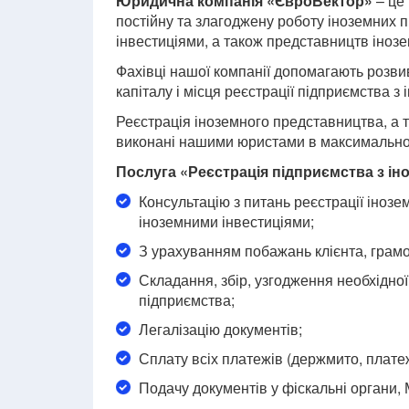
Юридична компанія «ЄвроВектор»
– це 
постійну та злагоджену роботу іноземних п
інвестиціями, а також представництв інозе
Фахівці нашої компанії допомагають розви
капіталу і місця реєстрації підприємства з
Реєстрація іноземного представництва, а 
виконані нашими юристами в максимально 
Послуга «Реєстрація підприємства з іно
Консультацію з питань реєстрації інозе
іноземними інвестиціями;
З урахуванням побажань клієнта, грамо
Складання, збір, узгодження необхідної
підприємства;
Легалізацію документів;
Сплату всіх платежів (держмито, платеж
Подачу документів у фіскальні органи, 