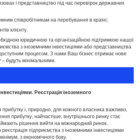
озовах і представництво під час перевірок державних
мним співробітникам на перебування в країні;
тів клієнту.
еобхідною юридичною та організаційною підтримкою нашої
приємства з іноземними інвестиціями або представництва
а доступним процесом. З нами Ваш бізнес отримає нове
у – будуть мінімальними.
інвестиціями. Реєстрація іноземного
прибутку і, природно, для кожного власника важливо,
ення прибутку, найчастіше, внутрішнього ринку стає
риймають рішення вийти на міжнародний ринок.
 реєстрація підприємства з іноземними інвестиціями
мінімум, з економічного боку.