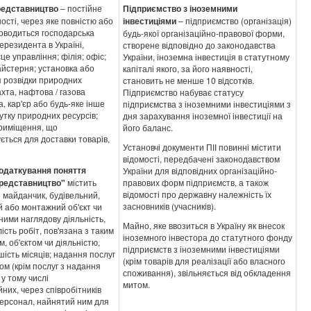
редставництво
– постійне
Підприємство з іноземними
ності, через яке повністю або
інвестиціями
– підприємство (організація)
оводиться господарська
будь-якої організаційно-правової форми,
нерезидента в Україні,
створене відповідно до законодавства
це управління; філія; офіс;
України, іноземна інвестиція в статутному
йстерня; установка або
капіталі якого, за його наявності,
 розвідки природних
становить не менше 10 відсотків.
ахта, нафтова / газова
Підприємство набуває статусу
, кар'єр або будь-яке інше
підприємства з іноземними інвестиціями з
утку природних ресурсів;
дня зарахування іноземної інвестиції на
приміщення, що
його баланс.
ється для доставки товарів,
Установчі документи ПІІ повинні містити
відомості, передбачені законодавством
одаткування поняття
України для відповідних організаційно-
представництво"
містить
правових форм підприємств, а також
відомості про державну належність їх
 майданчик, будівельний,
засновників (учасників).
 або монтажний об'єкт чи
 ними наглядову діяльність,
Майно, яке ввозиться в Україну як внесок
ість робіт, пов'язана з таким
іноземного інвестора до статутного фонду
, об'єктом чи діяльністю,
підприємств з іноземними інвестиціями
ість місяців; надання послуг
(крім товарів для реалізації або власного
м (крім послуг з надання
споживання), звільняється від обкладення
 у тому числі
митом.
йних, через співробітників
персонал, найнятий ним для