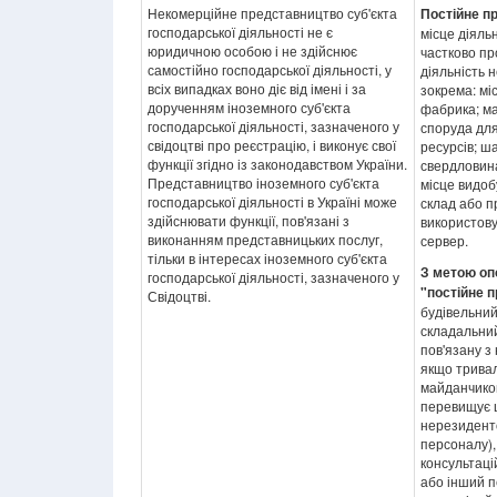
Некомерційне представництво суб'єкта
Постійне п
господарської діяльності не є
місце діяль
юридичною особою і не здійснює
частково пр
самостійно господарської діяльності, у
діяльність 
всіх випадках воно діє від імені і за
зокрема: міс
дорученням іноземного суб'єкта
фабрика; ма
господарської діяльності, зазначеного у
споруда для
свідоцтві про реєстрацію, і виконує свої
ресурсів; ш
функції згідно із законодавством України.
свердловина
Представництво іноземного суб'єкта
місце видоб
господарської діяльності в Україні може
склад або 
здійснювати функції, пов'язані з
використову
виконанням представницьких послуг,
сервер.
тільки в інтересах іноземного суб'єкта
З метою оп
господарської діяльності, зазначеного у
"постійне 
Свідоцтві.
будівельний
складальний
пов'язану з
якщо тривал
майданчиком
перевищує ш
нерезиденто
персоналу),
консультаці
або інший 