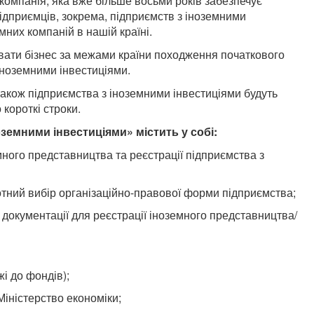
компанія, яка вже більше восьми років забезпечує
ідприємців, зокрема, підприємств з іноземними
мних компаній в нашій країні.
вати бізнес за межами країни походження початкового
 іноземними інвестиціями.
також підприємства з іноземними інвестиціями будуть
короткі строки.
земними інвестиціями» містить у собі:
много представництва та реєстрації підприємства з
тний вибір організаційно-правової форми підприємства;
 документації для реєстрації іноземного представництва/
і до фондів);
Міністерство економіки;