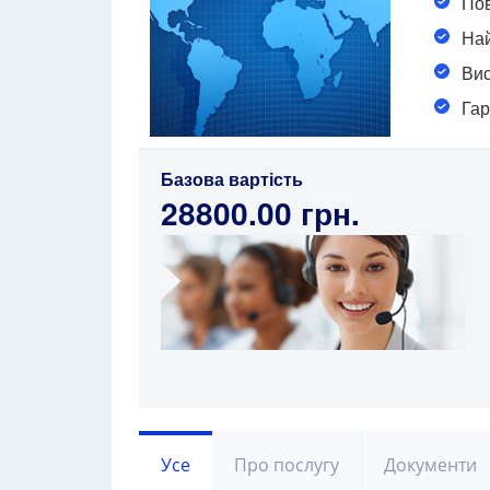
Пов
Най
Вис
Гар
Базова вартість
28800.00 грн.
Усе
Про послугу
Документи