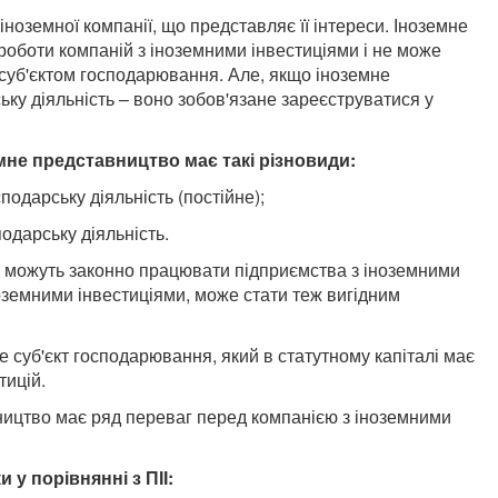
 іноземної компанії, що представляє її інтереси. Іноземне
роботи компаній з іноземними інвестиціями і не може
 суб'єктом господарювання. Але, якщо іноземне
ку діяльність – воно зобов'язане зареєструватися у
не представництво має такі різновиди:
подарську діяльність (постійне);
одарську діяльність.
їні можуть законно працювати підприємства з іноземними
іноземними інвестиціями, може стати теж вигідним
е суб'єкт господарювання, який в статутному капіталі має
тицій.
ництво має ряд переваг перед компанією з іноземними
 у порівнянні з ПІІ: