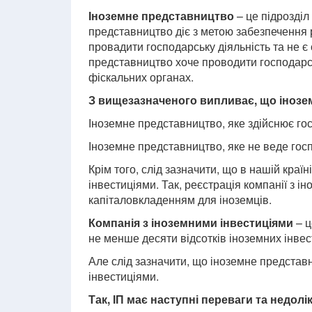
Іноземне представництво
– це підрозділ
представництво діє з метою забезпечення 
провадити господарську діяльність та не є
представництво хоче проводити господарсь
фіскальних органах.
З вищезазначеного випливає, що інозем
Іноземне представництво, яке здійснює гос
Іноземне представництво, яке не веде госп
Крім того, слід зазначити, що в нашій кра
інвестиціями. Так, реєстрація компанії з 
капіталовкладенням для іноземців.
Компанія з іноземними інвестиціями
– ц
не менше десяти відсотків іноземних інвес
Але слід зазначити, що іноземне представ
інвестиціями.
Так, ІП має наступні переваги та недоліки