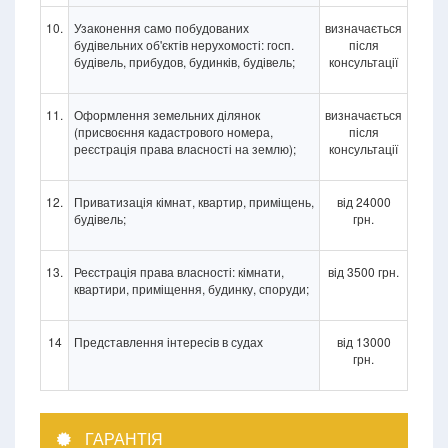
10.
Узаконення само побудованих
визначається
будівельних об'єктів нерухомості: госп.
після
будівель, прибудов, будинків, будівель;
консультації
11.
Оформлення земельних ділянок
визначається
(присвоєння кадастрового номера,
після
реєстрація права власності на землю);
консультації
12.
Приватизація кімнат, квартир, приміщень,
від 24000
будівель;
грн.
13.
Реєстрація права власності: кімнати,
від 3500 грн.
квартири, приміщення, будинку, споруди;
14
Представлення інтересів в судах
від 13000
грн.
ГАРАНТІЯ