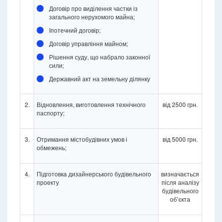
Договір про виділення частки із
загального нерухомого майна;
Іпотечний договір;
Договір управління майном;
Рішення суду, що набрало законної
сили;
Державний акт на земельну ділянку
2.
Відновлення, виготовлення технічного
від 2500 грн.
паспорту;
3.
Отримання містобудівних умов і
від 5000 грн.
обмежень;
4.
Підготовка дизайнерського будівельного
визначається
проекту
після аналізу
будівельного
об’єкта