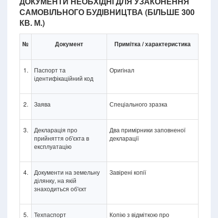
ДОКУМЕНТИ НЕОБХІДНІ ДЛЯ УЗАКОНЕННЯ
САМОВІЛЬНОГО БУДІВНИЦТВА (БІЛЬШЕ 300
КВ. М.)
№
Документ
Примітка / характеристика
1.
Паспорт та
Оригінал
ідентифікаційний код
2.
Заява
Спеціального зразка
3.
Декларація про
Два примірники заповненої
прийняття об'єкта в
декларації
експлуатацію
4.
Документи на земельну
Завірені копії
ділянку, на якій
знаходиться об'єкт
5.
Техпаспорт
Копію з відміткою про