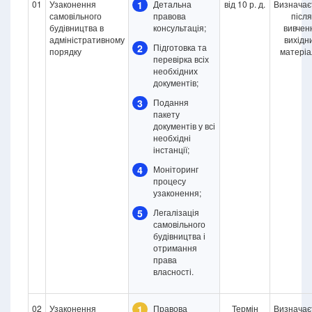
01
Узаконення
1
Детальна
від 10 р. д.
Визначає
самовільного
правова
після
будівництва в
консультація;
вивчен
адміністративному
вихідн
2
Підготовка та
порядку
матеріа
перевірка всіх
необхідних
документів;
3
Подання
пакету
документів у всі
необхідні
інстанції;
4
Моніторинг
процесу
узаконення;
5
Легалізація
самовільного
будівництва і
отримання
права
власності.
02
Узаконення
1
Правова
Термін
Визначає