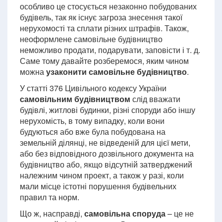
особливо це стосується незаконно побудованих
будівель, так як існує загроза знесення такої
нерухомості та сплати різних штрафів. Також,
неоформлене самовільне будівництво
неможливо продати, подарувати, заповісти і т. д.
Саме тому давайте розберемося, яким чином
можна
узаконити самовільне будівництво
.
У статті 376 Цивільного кодексу України
самовільним будівництвом
слід вважати
будівлі, житлові будинки, різні споруди або іншу
нерухомість, в тому випадку, коли вони
будуються або вже була побудована на
земельній ділянці, не відведеній для цієї мети,
або без відповідного дозвільного документа на
будівництво або, якщо відсутній затверджений
належним чином проект, а також у разі, коли
мали місце істотні порушення будівельних
правил та норм.
Що ж, насправді,
самовільна споруда
– це не