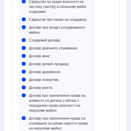
Свідоцтво на право власності на
частину (частку) в спільному майні
подружжя;
Свідоцтво про право на спадщину;
Договір про розділ успадкованого
майна;
Спадковий договір;
Договір довічного утримання;
Договір міни;
Договір купівлі-продажу;
Договір дарування;
Договір пожертви;
Договір ренти;
Договір про припинення права на
аліменти на дитину у зв'язку з
передачею права власності на
нерухоме майно;
Договір про припинення права на
утримання за умови набуття права
на нерухоме майно;