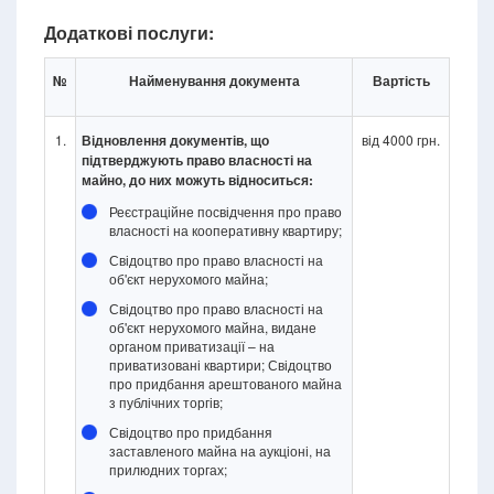
Додаткові послуги:
№
Найменування документа
Вартість
1.
Відновлення документів, що
від 4000 грн.
підтверджують право власності на
майно, до них можуть відноситься:
Реєстраційне посвідчення про право
власності на кооперативну квартиру;
Свідоцтво про право власності на
об'єкт нерухомого майна;
Свідоцтво про право власності на
об'єкт нерухомого майна, видане
органом приватизації – на
приватизовані квартири; Свідоцтво
про придбання арештованого майна
з публічних торгів;
Свідоцтво про придбання
заставленого майна на аукціоні, на
прилюдних торгах;