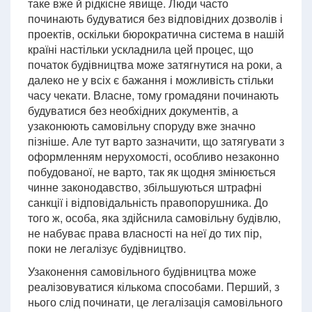
таке вже й рідкісне явище. Люди часто
починають будуватися без відповідних дозволів і
проектів, оскільки бюрократична система в нашій
країні настільки ускладнила цей процес, що
початок будівництва може затягнутися на роки, а
далеко не у всіх є бажання і можливість стільки
часу чекати. Власне, тому громадяни починають
будуватися без необхідних документів, а
узаконюють самовільну споруду вже значно
пізніше. Але тут варто зазначити, що затягувати з
оформленням нерухомості, особливо незаконно
побудованої, не варто, так як щодня змінюється
чинне законодавство, збільшуються штрафні
санкції і відповідальність правопорушника. До
того ж, особа, яка здійснила самовільну будівлю,
не набуває права власності на неї до тих пір,
поки не легалізує будівництво.
Узаконення самовільного будівництва може
реалізовуватися кількома способами. Перший, з
нього слід починати, це легалізація самовільного