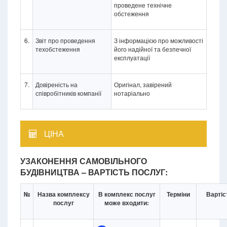
проведене технічне
обстеження
6.
Звіт про проведення
З інформацією про можливості
техобстеження
його надійної та безпечної
експлуатації
7.
Довіреність на
Оригінал, завірений
співробітників компанії
нотаріально
ЦІНА
УЗАКОНЕННЯ САМОВІЛЬНОГО
БУДІВНИЦТВА – ВАРТІСТЬ ПОСЛУГ:
№
Назва комплексу
В комплекс послуг
Терміни
Вартіс
послуг
може входити: