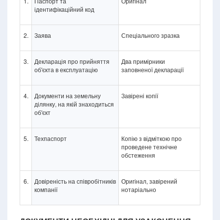
1.
Паспорт та
Оригінал
ідентифікаційний код
2.
Заява
Спеціального зразка
3.
Декларація про прийняття
Два примірники
об'єкта в експлуатацію
заповненої декларації
4.
Документи на земельну
Завірені копії
ділянку, на якій знаходиться
об'єкт
5.
Техпаспорт
Копію з відміткою про
проведене технічне
обстеження
6.
Довіреність на співробітників
Оригінал, завірений
компанії
нотаріально