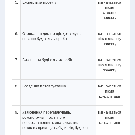
5.
Експертиза проекту
визначається
після
вивчення
проекту
6.
Отримання декларації, дозволу на
визначається
початок будівельних робіт
після аналізу
проекту
7.
Виконання будівельних робіт
визначається
після аналізу
проекту
8.
Введення в експлуатацію
визначається
після
консультації
9.
Узаконення перепланувань,
визначається
реконструкції, технічного
після
переоснащення: кімнат, квартир,
консультації
нежилих приміщень, будинків, будівель;