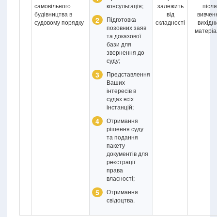
самовільного
консультація;
залежить
після
будівництва в
від
вивчен
2
Підготовка
судовому порядку
складності
вихідн
позовних заяв
матеріа
та доказової
бази для
звернення до
суду;
3
Представлення
Ваших
інтересів в
судах всіх
інстанцій;
4
Отримання
рішення суду
та подання
пакету
документів для
реєстрації
права
власності;
5
Отримання
свідоцтва.