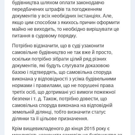
будівництва шляхом оплати законодавчо
передбачених штрафів та погодженням
документів у всіх необхідних інстанціях. Але,
якщо цим способом з якихось причин оформити
майно не виходить, то необхідно вирішувати це
питання в судовому порядку.
Потрібно відзначити, що в суді узаконити
самовільне будівництво не так вже й просто,
оскільки потрібно зібрати цілий ряд різних
документів, які будуть слугувати доказовою
базою і підтвердять, що самовільна споруда
виконана у відповідності з усіма будівельними
нормами і правилами, що не порушені права
третіх осіб, що дотримані усі вимоги пожежної
безпеки і т. д. Також, потрібно довести, що
самовільна споруда виконана на відповідній
земельній ділянці, тобто визначити статус
ділянки та її цільове призначення.
Крім вищевикладеного до кінця 2015 року є
можливість узаконити самовільне будівництво за