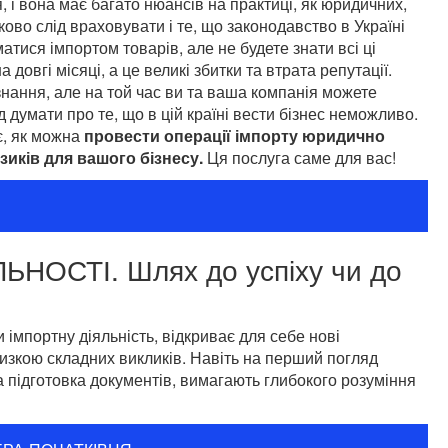
, і вона має багато нюансів на практиці, як юридичних,
зково слід враховувати і те, що законодавство в Україні
атися імпортом товарів, але не будете знати всі ці
довгі місяці, а це великі збитки та втрата репутації.
 знання, але на той час ви та ваша компанія можете
 думати про те, що в цій країні вести бізнес неможливо.
є, як можна
провести операції імпорту юридично
зиків для вашого бізнесу.
Ця послуга саме для вас!
НОСТІ. Шлях до успіху чи до
імпортну діяльність, відкриває для себе нові
низкою складних викликів. Навіть на перший погляд
та підготовка документів, вимагають глибокого розуміння