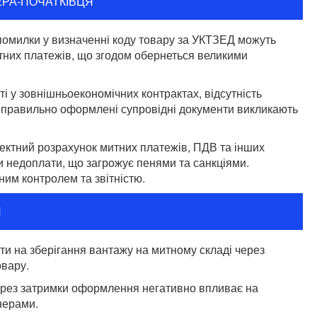
ЕРА-ПОЧАТКІВЦЯ
 помилки у визначенні коду товару за УКТЗЕД можуть
тних платежів, що згодом обернеться великими
сті у зовнішньоекономічних контрактах, відсутність
неправильно оформлені супровідні документи викликають
ректний розрахунок митних платежів, ПДВ та інших
 недоплати, що загрожує пенями та санкціями.
им контролем та звітністю.
И
ати на зберігання вантажу на митному складі через
овару.
через затримки оформлення негативно впливає на
нерами.