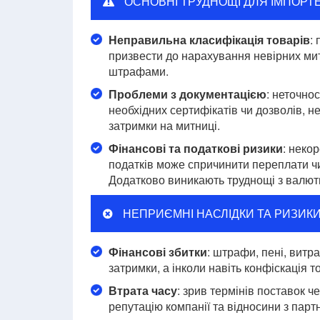
ОСНОВНІ ТРУДНОЩІ ДЛЯ ІМПОРТ
Неправильна класифікація товарів
:
призвести до нарахування невірних ми
штрафами.
Проблеми з документацією
: неточно
необхідних сертифікатів чи дозволів, 
затримки на митниці.
Фінансові та податкові ризики
: неко
податків може спричинити переплати чи
Додатково виникають труднощі з валютн
НЕПРИЄМНІ НАСЛІДКИ ТА РИЗИК
Фінансові збитки
: штрафи, пені, витр
затримки, а інколи навіть конфіскація т
Втрата часу
: зрив термінів поставок 
репутацію компанії та відносини з парт