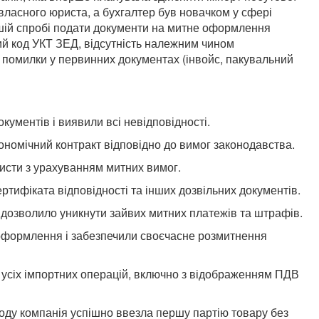
 власного юриста, а бухгалтер був новачком у сфері
ршій спробі подати документи на митне оформлення
й код УКТ ЗЕД, відсутність належним чином
 помилки у первинних документах (інвойс, пакувальний
ументів і виявили всі невідповідності.
номічний контракт відповідно до вимог законодавства.
исти з урахуванням митних вимог.
ртифіката відповідності та інших дозвільних документів.
дозволило уникнути зайвих митних платежів та штрафів.
формлення і забезпечили своєчасне розмитнення
 усіх імпортних операцій, включно з відображенням ПДВ
ду компанія успішно ввезла першу партію товару без