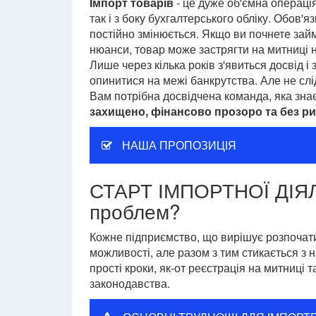
Імпорт товарів
- це дуже об'ємна операція
так і з боку бухгалтерського обліку. Обов'я
постійно змінюється. Якщо ви почнете займ
нюанси, товар може застрягти на митниці на 
Лише через кілька років з'явиться досвід і
опинитися на межі банкрутства. Але не слід
Вам потрібна досвідчена команда, яка зна
захищено, фінансово прозоро та без ри
НАША ПРОПОЗИЦІЯ
СТАРТ ІМПОРТНОЇ ДІЯЛЬ
проблем?
Кожне підприємство, що вирішує розпочати 
можливості, але разом з тим стикається з 
прості кроки, як-от реєстрація на митниці 
законодавства.