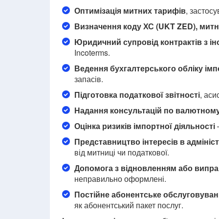
Оптимізація митних тарифів
, застос
Визначення коду ХС (UKT ZED), митно
Юридичний супровід контрактів з і
Incoterms.
Ведення бухгалтерського обліку імп
запасів.
Підготовка податкової звітності
, аси
Надання консультацій по валютном
Оцінка ризиків імпортної діяльності
—
Представництво інтересів в адмініс
від митниці чи податкової.
Допомога з відновленням або випра
неправильно оформлені.
Постійне абонентське обслуговуван
як абонентський пакет послуг.