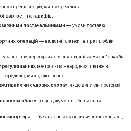
ування преференцій, митних режимів.
ї вартості та тарифів
.
ноземними постачальниками
— умови поставки,
ортних операцій
— валютні платежі, витрати, облік
стування при перевірках від податкової чи митної служби.
у регулюванню
, контролю міжнародних платежів.
 юридичні, митні, фінансові.
тративних чи судових спора
х, якщо виникли претензії
вленням обліку
, якщо документи або витрати
ня імпортера
— бухгалтерські та юридичні консультації,