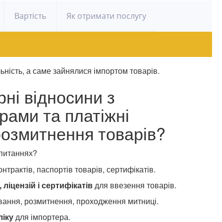
Вартість
Як отримати послугу
ьність, а саме зайнялися імпортом товарів.
ні відносини з
рами та платіжні
розмитнення товарів?
 питаннях?
нтрактів, паспортів товарів, сертифікатів.
 ліцензій і сертифікатів
для ввезення товарів.
ання, розмитнення, проходження митниці.
ліку
для імпортера.