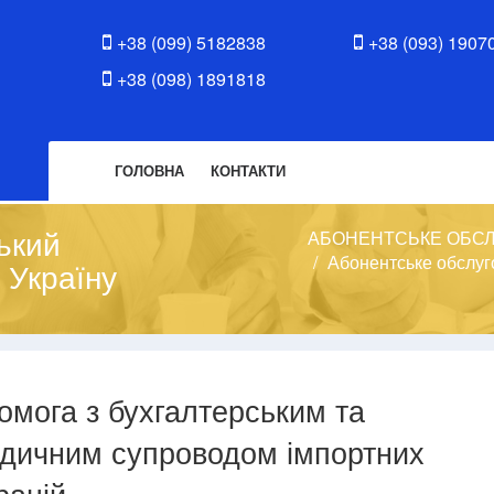
+38 (099) 5182838
+38 (093) 1907
+38 (098) 1891818
ГОЛОВНА
КОНТАКТИ
ький
АБОНЕНТСЬКЕ ОБС
Абонентське обслуг
 Україну
омога з бухгалтерським та
дичним супроводом імпортних
рацій