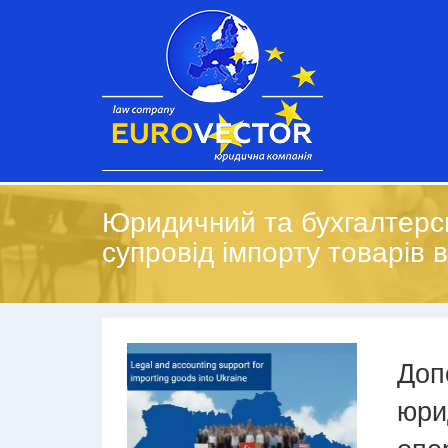
Юридичний та бухгалтерс
супровід імпорту товарів в
Доп
юри
опе