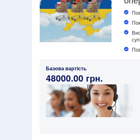
Пов
Пок
Вис
суп
Пов
Базова вартість
48000.00 грн.