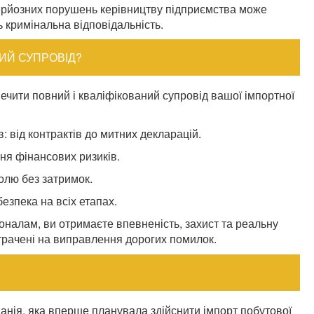
 серйозних порушень керівництву підприємства може
 кримінальна відповідальність.
ИЙ СУПРОВІД?
ечити повний і кваліфікований супровід вашої імпортної
 від контрактів до митних декларацій.
ня фінансових ризиків.
олю без затримок.
безпека на всіх етапах.
оналам, ви отримаєте впевненість, захист та реальну
витрачені на виправлення дорогих помилок.
анія, яка вперше планувала здійснити імпорт побутової