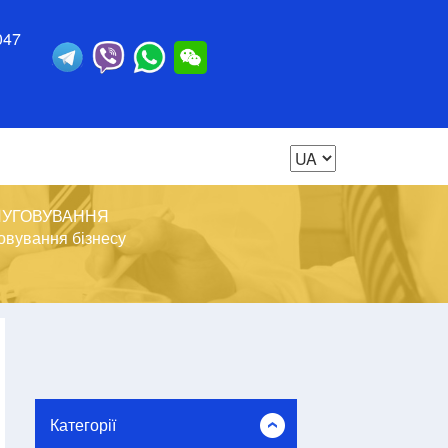
047
ЛУГОВУВАННЯ
овування бізнесу
Категорії