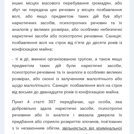
інших місцях масового перебування громадян, або
збут чи передача цих речовин у місцях позбавлення
волі, або якщо предметом таких дій був збут
наркотичних засобів, психотропних речовин та їх
аналогів у великих розмірах, або особливо небезпечні
наркотичні засоби або психотропні речовини. Санкція:
позбавлення волі на строк від п'яти до десяти років із
конфіскацією майна;
- ті ж дії, вчинені організованою групою, а також якщо
предметом таких дій були наркотичні засоби,
психотропні речовини та їх аналоги в особливо великих
розмірах, або скоєні із залученням малолітнього або
щодо малолітнього. Санкція: позбавлення волі на строк
від восьми до дванадцяти років із конфіскацією майна.
Пункт 4 статті 307 передбачає, що особа, яка
добровільно здала наркотичні засоби, психотропні
речовини або їх аналоги і вказала джерела їх
придбання або сприяло розкриттю злочинів, пов'язаних
з їх незаконним обігом,
звільняється від кримінальної