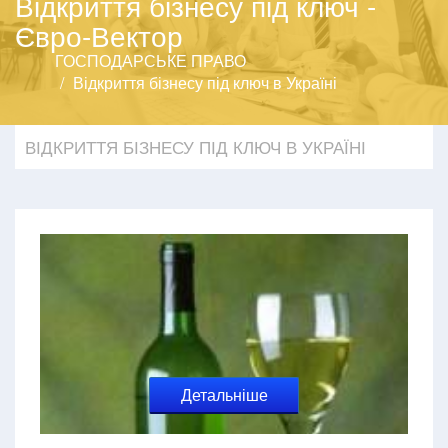
Відкриття бізнесу під ключ -
Євро-Вектор
ГОСПОДАРСЬКЕ ПРАВО
Відкриття бізнесу під ключ в Україні
ВІДКРИТТЯ БІЗНЕСУ ПІД КЛЮЧ В УКРАЇНІ
Детальніше