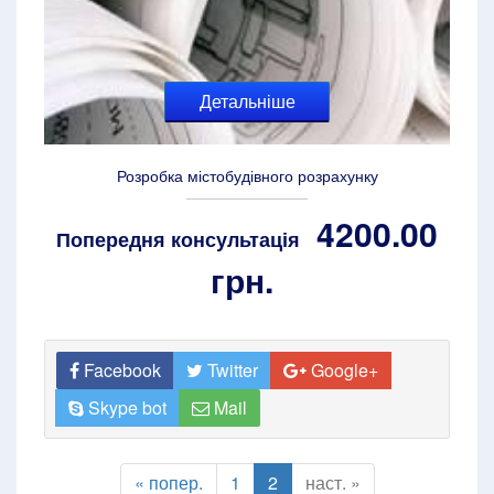
Детальніше
Розробка містобудівного розрахунку
4200.00
Попередня консультація
грн.
Facebook
Twitter
Google+
Skype bot
Mail
« попер.
1
2
наст. »